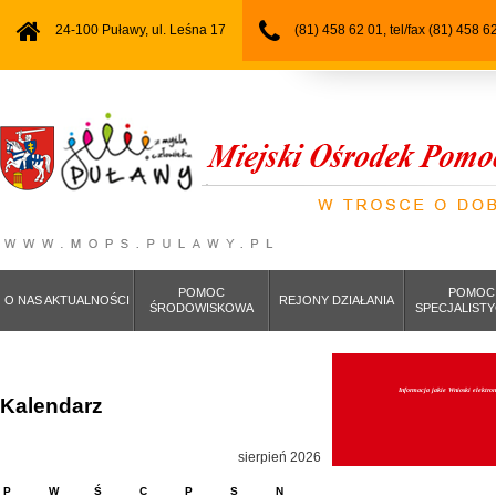
24-100 Puławy, ul. Leśna 17
(81) 458 62 01, tel/fax (81) 458 6
POMOC
POMOC
O NAS AKTUALNOŚCI
REJONY DZIAŁANIA
ŚRODOWISKOWA
SPECJALIST
Informacja jakie Wnioski elektro
Kalendarz
sierpień 2026
P
W
Ś
C
P
S
N