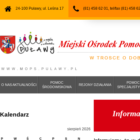
24-100 Puławy, ul. Leśna 17
(81) 458 62 01, tel/fax (81) 458 6
POMOC
POMOC
O NAS AKTUALNOŚCI
REJONY DZIAŁANIA
ŚRODOWISKOWA
SPECJALIST
Informa
Kalendarz
sierpień 2026
P
W
Ś
C
P
S
N