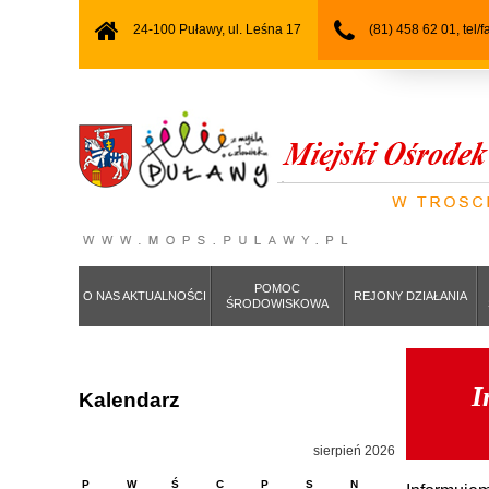
24-100 Puławy, ul. Leśna 17
(81) 458 62 01, tel/
POMOC
O NAS AKTUALNOŚCI
REJONY DZIAŁANIA
ŚRODOWISKOWA
I
Kalendarz
sierpień 2026
P
W
Ś
C
P
S
N