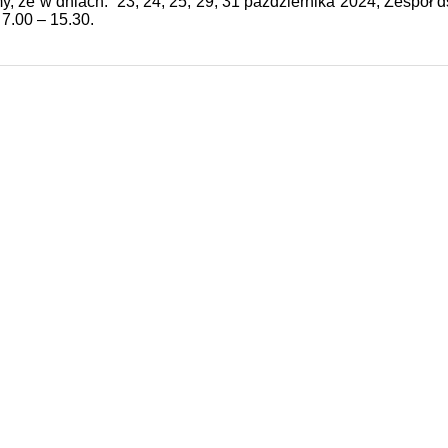
y, że w dniach: 23, 24, 25, 29, 31 października 2024, Zespół 
7.00 – 15.30.