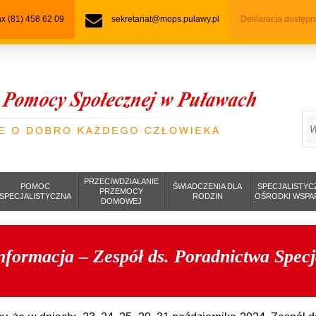
fax (81) 458 62 09
sekretariat@mops.pulawy.pl
Deklaracja dostępn
S
PRZECIWDZIAŁANIE
POMOC
ŚWIADCZENIA DLA
SPECJALISTYC
PRZEMOCY
SPECJALISTYCZNA
RODZIN
OŚRODKI WSPA
DOMOWEJ
nformacja – Zespół ds. Poradnictwa Specj