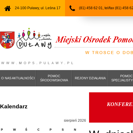
24-100 Puławy, ul. Leśna 17
(81) 458 62 01, tel/fax (81) 458 6
POMOC
POMOC
O NAS AKTUALNOŚCI
REJONY DZIAŁANIA
ŚRODOWISKOWA
SPECJALIST
KONFEREN
Kalendarz
sierpień 2026
P
W
Ś
C
P
S
N