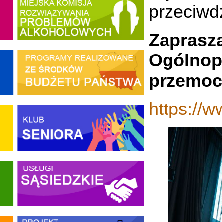
przeciwd
Zapras
Ogólnop
przemoc
https://