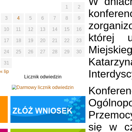
W dniach
1
2
konfere
3
4
5
6
7
8
9
zorganiz
10
11
12
13
14
15
16
której 
17
18
19
20
21
22
23
Miejskie
24
25
26
27
28
29
30
Katarz
31
Interdys
« lip
Licznik odwiedzin
Konferen
Ogólnop
Przemocy
się w c