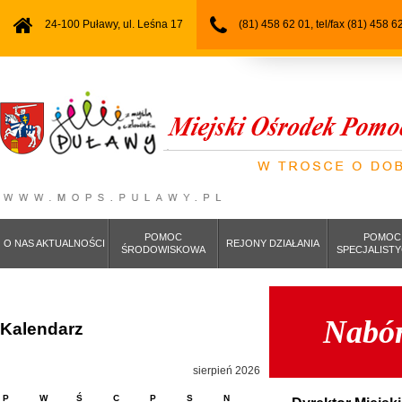
24-100 Puławy, ul. Leśna 17
(81) 458 62 01, tel/fax (81) 458 6
POMOC
POMOC
O NAS AKTUALNOŚCI
REJONY DZIAŁANIA
ŚRODOWISKOWA
SPECJALIST
Nabór
Kalendarz
sierpień 2026
P
W
Ś
C
P
S
N