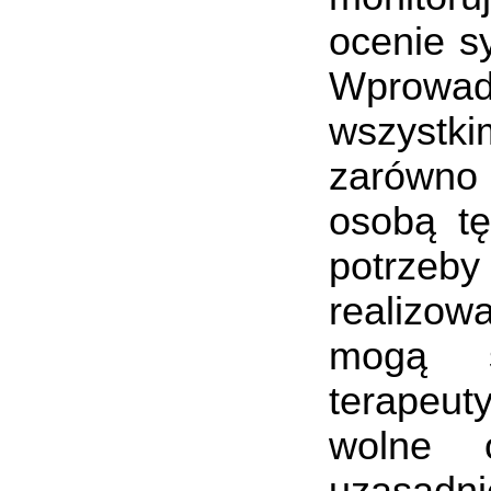
ocenie sy
Wprowad
wszystk
zarówno 
osobą tę
potrzeb
realizowa
mogą s
terapeut
wolne 