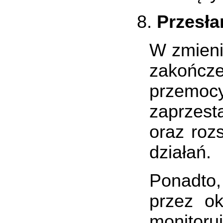
Przesła
W zmieni
zakończe
przemocy
zaprzes
oraz roz
działań.
Ponadto,
przez ok
monitoru