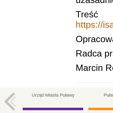
uzasadni
Tr
https://
Opracow
Radca p
Marcin R
Urząd Miasta Puławy
Puła