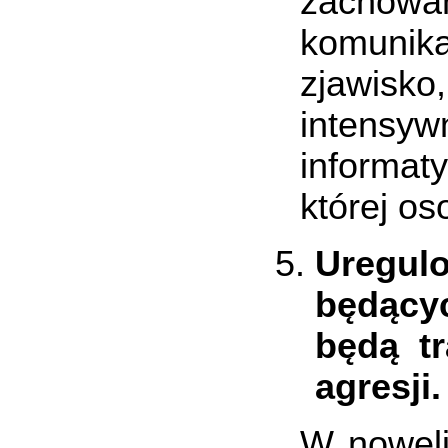
zachow
komunika
zjawisk
intensy
informat
której o
Uregul
będący
będą t
agresji.
W noweli