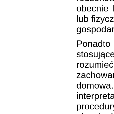
obecnie 
lub fizyc
gospodar
Ponadto
stosują
rozumie
zachowa
domowa. O
interpr
procedu