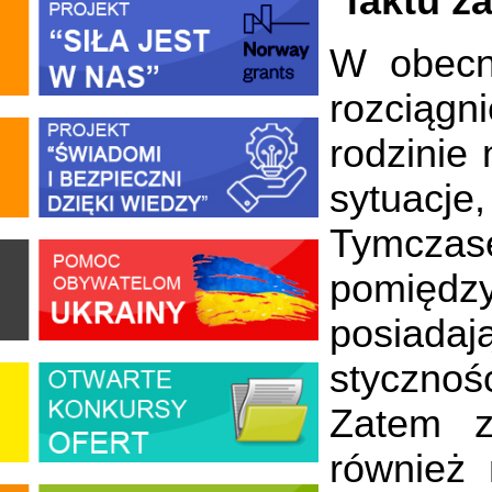
faktu z
W obecn
rozciągn
rodzinie
sytuacje
Tymczas
pomięd
posiadaj
styczno
Zatem z
również 