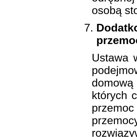
osobą st
Dodatk
przemo
Ustawa w
podejmo
domową 
których 
przemo
przemocy
rozwiązy