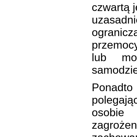
czwartą 
uzasadni
ogranicz
przemoc
lub moż
samodzie
Ponadt
polegaj
osobie 
zagroże