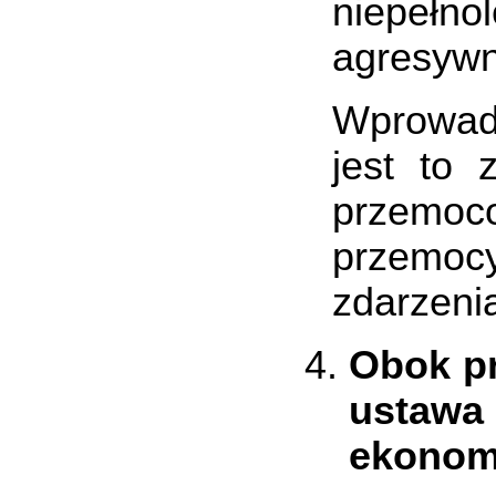
niepełn
agresywn
Wprowad
jest to 
przemoc
przemocy
zdarzeni
Obok pr
ustawa
ekonomi