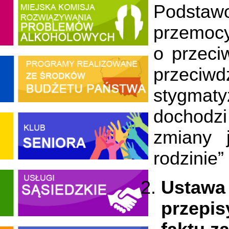
Podsta
przemocy
o przeci
przeci
stygmaty
dochodz
zmiany 
rodzinie
Ustawa
przepis