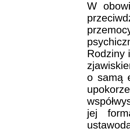
W obowią
przeciw
przemocy
psychicz
Rodziny 
zjawiski
o samą e
upokorz
współwy
jej for
ustawoda