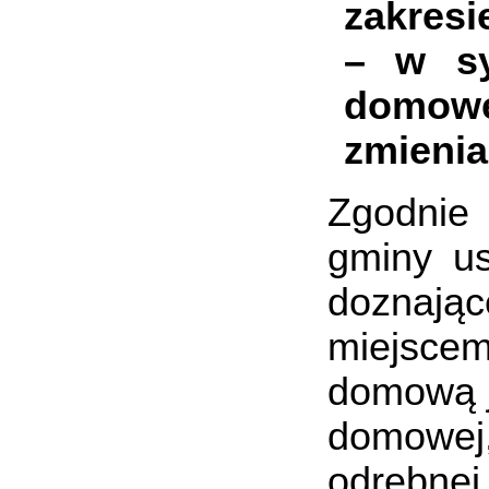
zakresi
–
w sy
domowe
zmienia
Zgodnie
gminy us
doznają
miejsce
domową j
domowej,
odrębnej