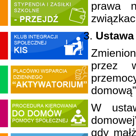
prawa n
związkac
Ustawa 
Zmienion
przez w
przemoc
domową”
W ustaw
domowej”
gdy małż