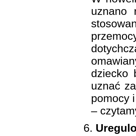
uznano r
stosowa
przemocy
dotychc
omawian
dziecko
uznać z
pomocy i
– czytam
Uregul