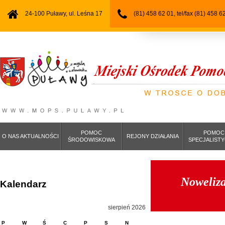
24-100 Puławy, ul. Leśna 17
(81) 458 62 01, tel/fax (81) 458 6
POMOC
POMOC
O NAS AKTUALNOŚCI
REJONY DZIAŁANIA
ŚRODOWISKOWA
SPECJALIST
Noweliza
Kalendarz
sierpień 2026
P
W
Ś
C
P
S
N