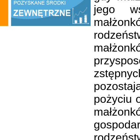
jego ws
małżonkó
rodzeńs
małżon
przyspos
zstępny
pozostaj
pożyciu o
małżon
gospoda
rodzeńst