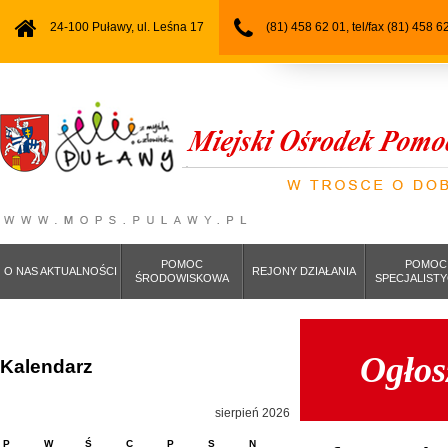
24-100 Puławy, ul. Leśna 17
(81) 458 62 01, tel/fax (81) 458 6
POMOC
POMOC
O NAS AKTUALNOŚCI
REJONY DZIAŁANIA
ŚRODOWISKOWA
SPECJALIST
Ogłos
Kalendarz
sierpień 2026
P
W
Ś
C
P
S
N