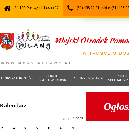
24-100 Puławy, ul. Leśna 17
(81) 458 62 01, tel/fax (81) 458 6
POMOC
POMOC
O NAS AKTUALNOŚCI
REJONY DZIAŁANIA
ŚRODOWISKOWA
SPECJALIST
Ogłos
Kalendarz
sierpień 2026
P
W
Ś
C
P
S
N