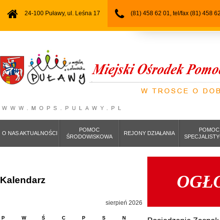
24-100 Puławy, ul. Leśna 17
(81) 458 62 01, tel/fax (81) 458 6
POMOC
POMOC
O NAS AKTUALNOŚCI
REJONY DZIAŁANIA
ŚRODOWISKOWA
SPECJALIST
OGŁ
Kalendarz
sierpień 2026
P
W
Ś
C
P
S
N