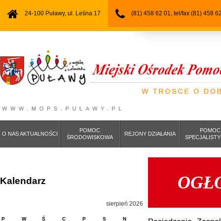
24-100 Puławy, ul. Leśna 17
(81) 458 62 01, tel/fax (81) 458 6
POMOC
POMOC
O NAS AKTUALNOŚCI
REJONY DZIAŁANIA
ŚRODOWISKOWA
SPECJALIST
OGŁ
Kalendarz
sierpień 2026
P
W
Ś
C
P
S
N