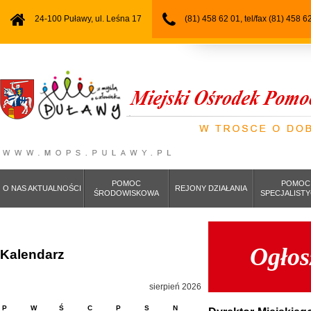
24-100 Puławy, ul. Leśna 17
(81) 458 62 01, tel/fax (81) 458 6
POMOC
POMOC
O NAS AKTUALNOŚCI
REJONY DZIAŁANIA
ŚRODOWISKOWA
SPECJALIST
Ogłos
Kalendarz
sierpień 2026
P
W
Ś
C
P
S
N