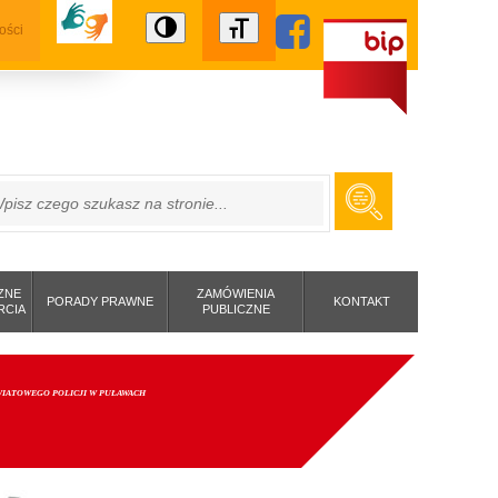
ości
ZUKAJ
ZNE
ZAMÓWIENIA
PORADY PRAWNE
KONTAKT
RCIA
PUBLICZNE
OWIATOWEGO POLICJI W PUŁAWACH