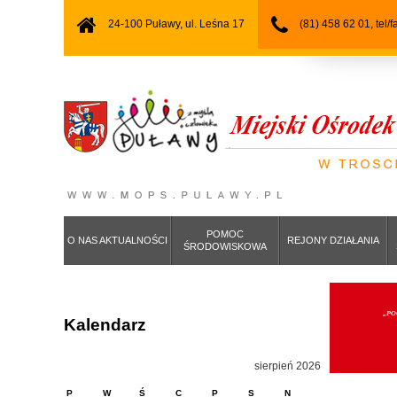
24-100 Puławy, ul. Leśna 17
(81) 458 62 01, tel/
POMOC
O NAS AKTUALNOŚCI
REJONY DZIAŁANIA
ŚRODOWISKOWA
„PO
Kalendarz
sierpień 2026
P
W
Ś
C
P
S
N