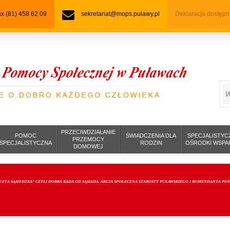
fax (81) 458 62 09
sekretariat@mops.pulawy.pl
Deklaracja dostępn
S
PRZECIWDZIAŁANIE
POMOC
ŚWIADCZENIA DLA
SPECJALISTYC
PRZEMOCY
SPECJALISTYCZNA
RODZIN
OŚRODKI WSPA
DOMOWEJ
CZTA SĄSIEDZKA” CZYLI DOBRA RADA OD SĄSIADA. AKCJA SPOŁECZNA STAROSTY PUŁAWSKIEGO I KOMENDANTA P