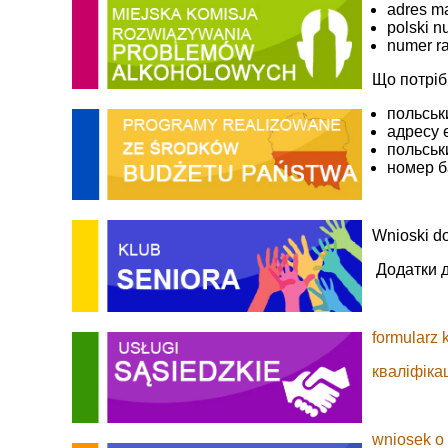
adres m
polski n
numer r
Що потріб
польськ
адресу 
польськ
номер б
Wnioski do
Додатки д
formularz 
кваліфіка
wniosek o