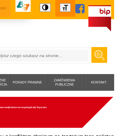
ości
ZUKAJ
ZNE
ZAMÓWIENIA
PORADY PRAWNE
KONTAKT
RCIA
PUBLICZNE
ройним конфліктом на території цієї держави