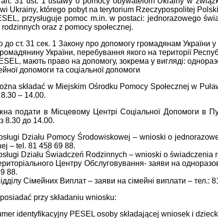
 art. 31 ust. 1 ustawy o pomocy obywatelom Ukrainy w związk
i Ukrainy, którego pobyt na terytorium Rzeczypospolitej Polski
PESEL, przysługuje pomoc m.in. w postaci: jednorazowego świ
 rodzinnych oraz z pomocy społecznej.
 до ст. 31 сек. 1 Закону про допомогу громадянам України у 
ромадянину України, перебування якого на території Респу
ESEL, мають право на допомогу, зокрема у вигляді: одноразо
мейної допомоги та соціальної допомоги
ożna składać w Miejskim Ośrodku Pomocy Społecznej w Puławac
8.30 – 14.00.
на подати в Місцевому Центрі Соціальної Допомоги в Пул
з 8.30 до 14.00.
bsługi Działu Pomocy Środowiskowej – wnioski o jednorazow
ej – tel. 81 458 69 88.
sługi Działu Świadczeń Rodzinnych – wnioski o świadczenia ro
ериторіального Центру Обслуговування- заяви на одноразов
9 88.
дділу Сімейних Виплат – заяви на сімейні виплати – тел.: 8
posiadać przy składaniu wniosku:
umer identyfikacyjny PESEL osoby składającej wniosek i dzieck