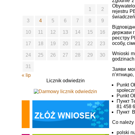
Zgodnie z
Obywatelow
1
2
rejestru 
świadczeń
3
4
5
6
7
8
9
Відповідно
10
11
12
13
14
15
16
держави г
реєстру P
особу, сі
17
18
19
20
21
22
23
Wnioski m
24
25
26
27
28
29
30
godzinach 
31
Заяви мож
п’ятницю, 
« lip
Licznik odwiedzin
Punkt O
społeczn
Punkt Ob
Пункт Т
81 458 6
Пункт Ві
Co należy 
polski n