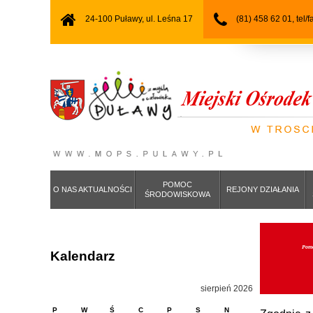
24-100 Puławy, ul. Leśna 17
(81) 458 62 01, tel/
POMOC
O NAS AKTUALNOŚCI
REJONY DZIAŁANIA
ŚRODOWISKOWA
Pomo
Kalendarz
sierpień 2026
P
W
Ś
C
P
S
N