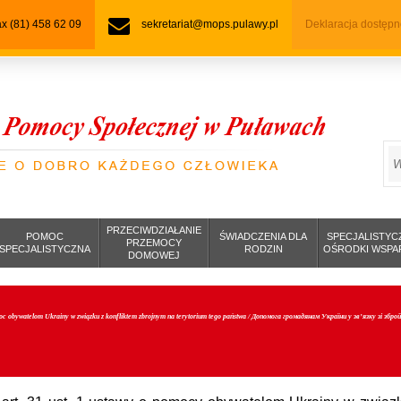
fax (81) 458 62 09
sekretariat@mops.pulawy.pl
Deklaracja dostępn
S
PRZECIWDZIAŁANIE
POMOC
ŚWIADCZENIA DLA
SPECJALISTYC
PRZEMOCY
SPECJALISTYCZNA
RODZIN
OŚRODKI WSPA
DOMOWEJ
c obywatelom Ukrainy w związku z konfliktem zbrojnym na terytorium tego państwa / Допомога громадянам України у зв’язку зі зб