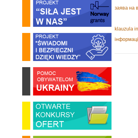
заява на 
klauzula 
інформац