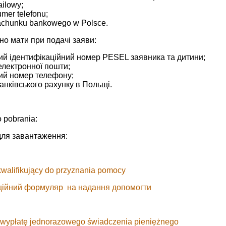
ailowy;
umer telefonu;
achunku bankowego w Polsce.
но мати при подачі заяви:
ий ідентифікаційний номер PESEL заявника та дитини;
електронної пошти;
ий номер телефону;
анківського рахунку в Польщі.
 pobrania:
ля завантаження:
kwalifikujący do przyznania pomocy
ційний формуляр на надання допомогти
 wypłatę jednorazowego świadczenia pieniężnego