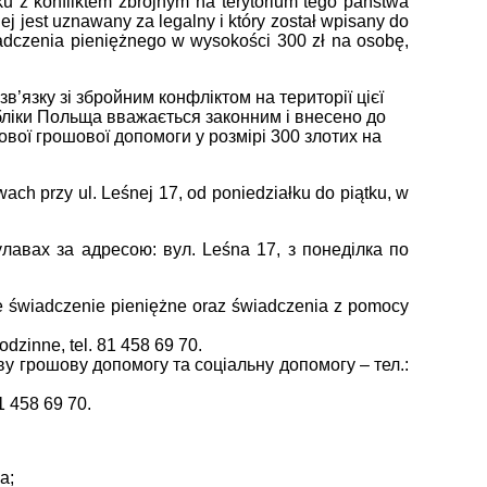
u z konfliktem zbrojnym na terytorium tego państwa
ej jest uznawany za legalny i który został wpisany do
adczenia pieniężnego w wysokości 300 zł na osobę,
зв’язку зі збройним конфліктом на території цієї
бліки Польща вважається законним і внесено до
вої грошової допомоги у розмірі 300 злотих на
h przy ul. Leśnej 17, od poniedziałku do piątku, w
авах за адресою: вул. Leśna 17, з понеділка по
e świadczenie pieniężne oraz świadczenia z pomocy
dzinne, tel. 81 458 69 70.
у грошову допомогу та соціальну допомогу – тел.:
1 458 69 70.
a;