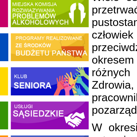
przetrwa
pustost
człowie
przeciwd
okresem 
różnych 
Zdrowia,
pracow
pozarząd
W okresi