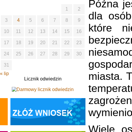
Późna je
1
2
dla osób
3
4
5
6
7
8
9
które n
10
11
12
13
14
15
16
bezpie
17
18
19
20
21
22
23
niesamo
24
25
26
27
28
29
30
gospoda
31
miasta. 
« lip
Licznik odwiedzin
tempera
zagrożen
wymienio
Wiele o