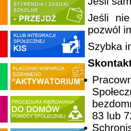
Jeśli sa
Jeśli ni
pozwól im
Szybka i
Skontakt
Pracow
Społec
bezdomn
83 lub 
Schroni