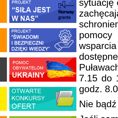
sytuację 
zachęca
schronie
pomocy 
wsparcia
dostępne
Puławach
7.15 do 
godz. 8.0
Nie bądź 