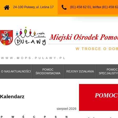
24-100 Puławy, ul. Leśna 17
(81) 458 62 01, tel/fax (81) 458 6
POMOC
POMOC
O NAS AKTUALNOŚCI
REJONY DZIAŁANIA
ŚRODOWISKOWA
SPECJALIST
POMOC
Kalendarz
sierpień 2026
P
W
Ś
C
P
S
N