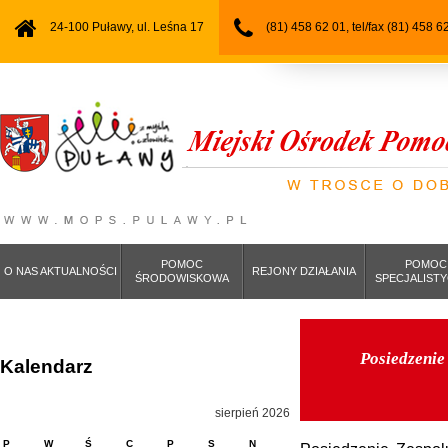
24-100 Puławy, ul. Leśna 17
(81) 458 62 01, tel/fax (81) 458 6
POMOC
POMOC
O NAS AKTUALNOŚCI
REJONY DZIAŁANIA
ŚRODOWISKOWA
SPECJALIST
Posiedzenie
Kalendarz
sierpień 2026
P
W
Ś
C
P
S
N