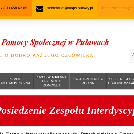
fax (81) 458 62 09
sekretariat@mops.pulawy.pl
Deklaracja dostępn
S
PRZECIWDZIAŁANIE
POMOC
ŚWIADCZENIA DLA
SPECJALISTYC
PRZEMOCY
SPECJALISTYCZNA
RODZIN
OŚRODKI WSPA
DOMOWEJ
osiedzenie Zespołu Interdysc