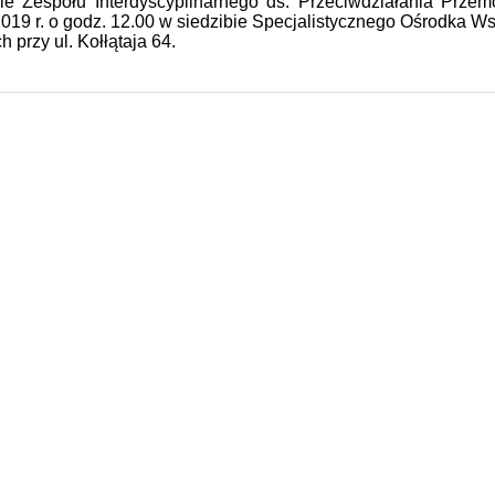
ie Zespołu Interdyscyplinarnego ds. Przeciwdziałania Prz
019 r. o godz. 12.00 w siedzibie Specjalistycznego Ośrodka W
 przy ul. Kołłątaja 64.