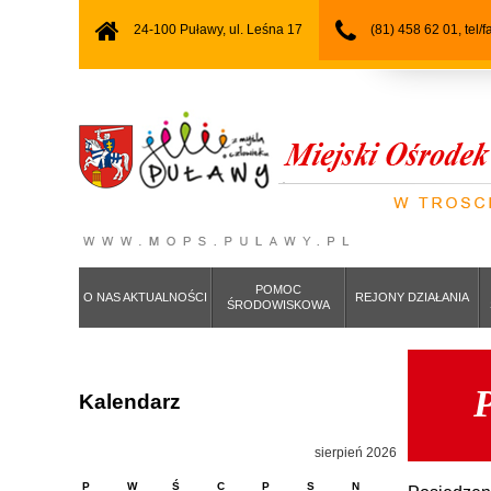
24-100 Puławy, ul. Leśna 17
(81) 458 62 01, tel/
POMOC
O NAS AKTUALNOŚCI
REJONY DZIAŁANIA
ŚRODOWISKOWA
P
Kalendarz
sierpień 2026
P
W
Ś
C
P
S
N