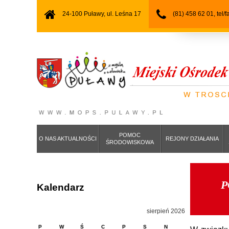
24-100 Puławy, ul. Leśna 17
(81) 458 62 01, tel/
POMOC
O NAS AKTUALNOŚCI
REJONY DZIAŁANIA
ŚRODOWISKOWA
P
Kalendarz
sierpień 2026
P
W
Ś
C
P
S
N