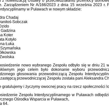
 z nowelizacją Ustawy o przeciwdziałaniu przemocy domowej
. Zarządzeniem Nr A/166/2023 z dnia 15 września 2023 r. 
terdyscyplinarny w Puławach w nowym składzie:
dra Chadaj
Daniłoś-Sobczak
Dzido
 Gadzina
a Koter
ta Kotyło
na Łuka
a Szymańska
iółkowska
 Zwolska
posiedzenie nowo wybranego Zespołu odbyło się w dniu 21 wrz
Głównym jego celem było dokonanie wyboru przewodnic
dzonego głosowania przewodniczącą Zespołu Interdyscyplin
zastępcą przewodniczącej Zespołu została pani Aleksandra Ch
 gratulujemy i życzymy owocnej pracy na rzecz społeczności lo
osiedzenie Zespołu Interdyscyplinarnego w Puławach odbędzie
tycznego Ośrodka Wsparcia w Puławach,
ja 64.