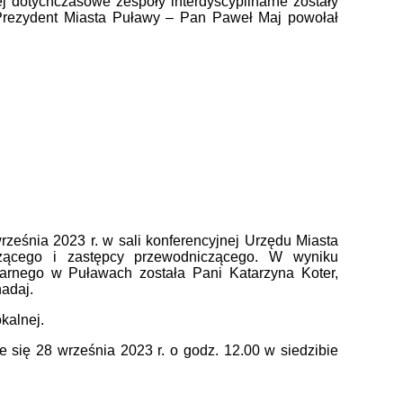
 dotychczasowe zespoły interdyscyplinarne zostały
Prezydent Miasta Puławy – Pan Paweł Maj powołał
eśnia 2023 r. w sali konferencyjnej Urzędu Miasta
zącego i zastępcy przewodniczącego. W wyniku
arnego w Puławach została Pani Katarzyna Koter,
adaj.
kalnej.
 się 28 września 2023 r. o godz. 12.00 w siedzibie