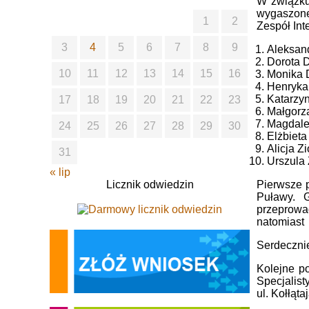
W związku
wygaszone
1
2
Zespół In
3
4
5
6
7
8
9
Aleksan
Dorota 
10
11
12
13
14
15
16
Monika 
Henryka
Katarzyn
17
18
19
20
21
22
23
Małgorza
Magdale
24
25
26
27
28
29
30
Elżbiet
Alicja Z
31
Urszula
« lip
Pierwsze 
Licznik odwiedzin
Puławy. 
przeprowa
natomiast 
Serdecznie
Kolejne p
Specjalis
ul. Kołłąta