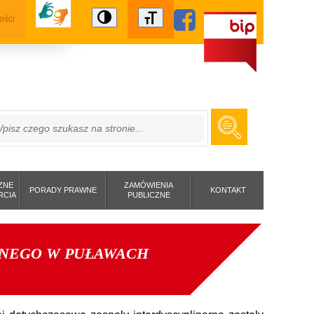
ości
ZUKAJ
ZNE
ZAMÓWIENIA
PORADY PRAWNE
KONTAKT
RCIA
PUBLICZNE
RNEGO W PUŁAWACH