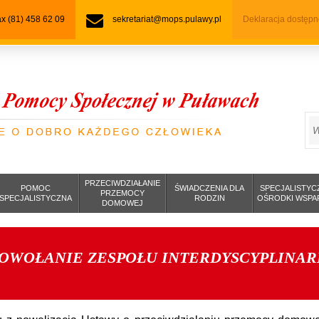
fax (81) 458 62 09
sekretariat@mops.pulawy.pl
Deklaracja dostępn
S
PRZECIWDZIAŁANIE
POMOC
ŚWIADCZENIA DLA
SPECJALISTYC
PRZEMOCY
SPECJALISTYCZNA
RODZIN
OŚRODKI WSPA
DOMOWEJ
OWOŁANIE ZESPOŁU INTERDYSCYPLINA