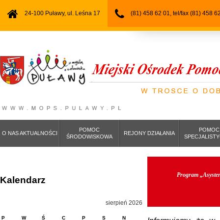
24-100 Puławy, ul. Leśna 17
(81) 458 62 01, tel/fax (81) 458 6
POMOC
POMOC
O NAS AKTUALNOŚCI
REJONY DZIAŁANIA
ŚRODOWISKOWA
SPECJALIST
Program „Asysten
Kalendarz
sierpień 2026
P
W
Ś
C
P
S
N