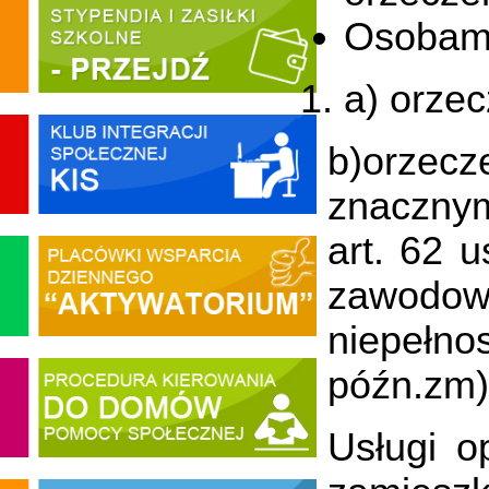
Osobami
a) orze
b)orzec
znacznym 
art. 62 u
zawodow
niepełn
późn.zm)
Usługi o