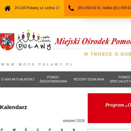
24-100 Puławy, ul. Leśna 17
(81) 458 62 01, tel/fax (81) 458 6
POMOC
POMOC
O NAS AKTUALNOŚCI
REJONY DZIAŁANIA
ŚRODOWISKOWA
SPECJALIST
Program „Op
Kalendarz
sierpień 2026
P
W
Ś
C
P
S
N