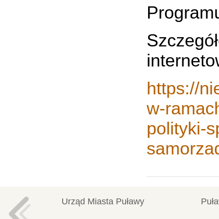
Program
Szczegó
interneto
https://
w-ramach
polityki-
samorzad
Urząd Miasta Puławy
Puła