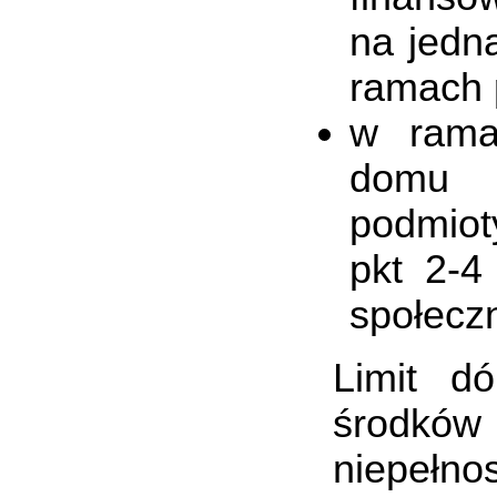
na jedn
ramach 
w rama
domu p
podmioty
pkt 2-4
społeczn
Limit d
środków
niepełn