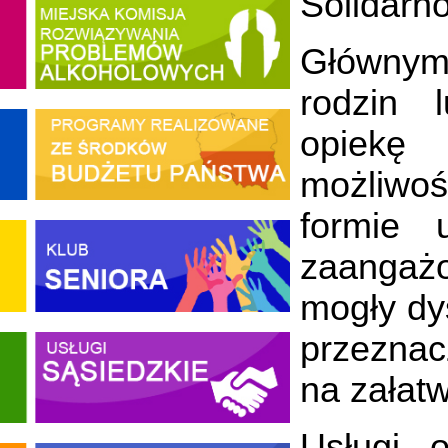
Solidarn
Głównym
rodzin 
opiekę 
możliwo
formie 
zaangażo
mogły dy
przeznac
na załat
Usługi 