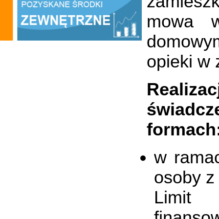
zamieszk
mowa w
domowym 
opieki w 
Realiza
świadcz
formach
w ramac
osoby z
Limit 
finanso