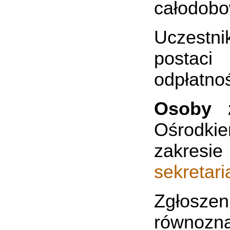
całodobo
Uczestn
postaci
odpłatnoś
Osoby z
Ośrodkie
zakr
sekretar
Zgłosze
równoz