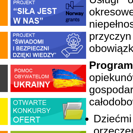
okreso
niepełno
przycz
obowiąz
Program
opieku
gospoda
całodobo
Dziećmi
orzecze