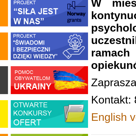
W mies
konty
psychol
uczestn
ramach
opiekun
Zaprasza
Kontakt:
English v