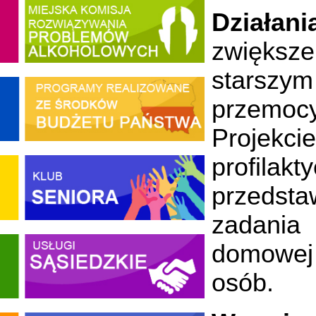
Działa
zwiększe
starszy
przemoc
Projekc
profil
przedsta
zadania
domowej 
osób.