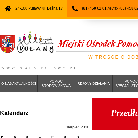
24-100 Puławy, ul. Leśna 17
(81) 458 62 01, tel/fax (81) 458 6
POMOC
POMOC
O NAS AKTUALNOŚCI
REJONY DZIAŁANIA
ŚRODOWISKOWA
SPECJALIST
Przedłu
Kalendarz
sierpień 2026
P
W
Ś
C
P
S
N