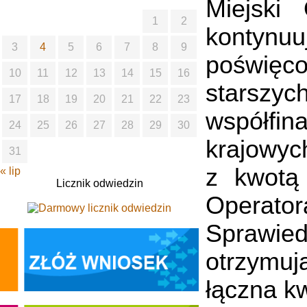
Miejski
1
2
kontynuu
3
4
5
6
7
8
9
poświęc
10
11
12
13
14
15
16
starsz
17
18
19
20
21
22
23
współfin
24
25
26
27
28
29
30
krajowyc
31
z kwotą 
« lip
Licznik odwiedzin
Operator
Sprawied
otrzymuj
łączna k