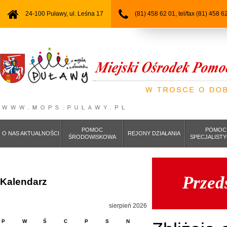
24-100 Puławy, ul. Leśna 17
(81) 458 62 01, tel/fax (81) 458 6
POMOC
POMOC
O NAS AKTUALNOŚCI
REJONY DZIAŁANIA
ŚRODOWISKOWA
SPECJALIST
Przed
Kalendarz
sierpień 2026
P
W
Ś
C
P
S
N