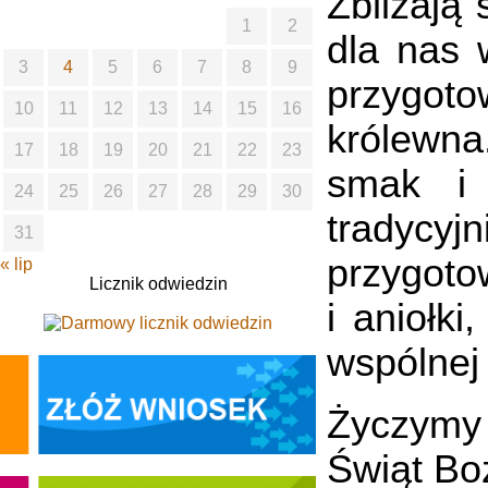
Zbliżają
1
2
dla nas
3
4
5
6
7
8
9
przygotow
10
11
12
13
14
15
16
królewna
17
18
19
20
21
22
23
smak i 
24
25
26
27
28
29
30
tradycyj
31
przygoto
« lip
Licznik odwiedzin
i aniołk
wspólnej 
Życzymy 
Świąt Bo