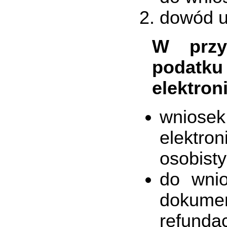
dowód ui
W przy
podatk
elektron
wniose
elektro
osobist
do wni
dokume
refundac