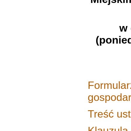
w 
(ponied
Formular
gospoda
Treść us
Klauzula