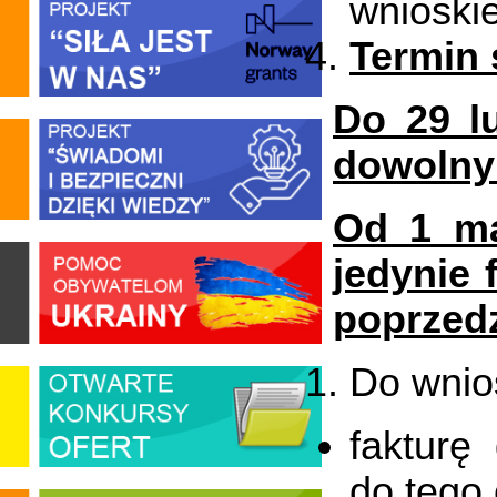
wnioski
Termin 
Do 29 l
dowolnym
Od 1 ma
jedynie 
poprzed
Do wnio
fakturę
do tego