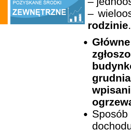
– jednoo
– wielo
rodzinie
.
Główne
zgłosz
budynkó
grudnia
wpisan
ogrzewa
Sposób 
dochodu