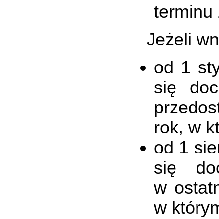
terminu 
Jeżeli wn
od 1 st
się do
przedos
rok, w k
od 1 si
się do
w ostat
w który