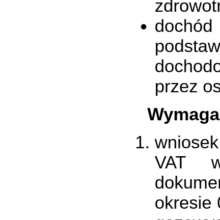
zdrowot
dochód 
podsta
dochod
przez os
Wymaga
wniosek
VAT wy
dokume
okresie 