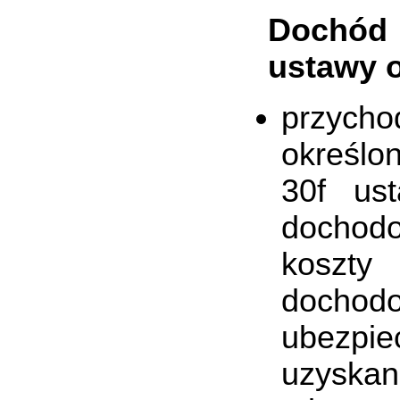
Dochód 
ustawy o
przycho
określon
30f us
dochod
koszty
dochod
ubezpie
uzyskan