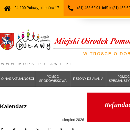
24-100 Puławy, ul. Leśna 17
(81) 458 62 01, tel/fax (81) 458 6
POMOC
POMOC
O NAS AKTUALNOŚCI
REJONY DZIAŁANIA
ŚRODOWISKOWA
SPECJALIST
Refundac
Kalendarz
sierpień 2026
P
W
Ś
C
P
S
N