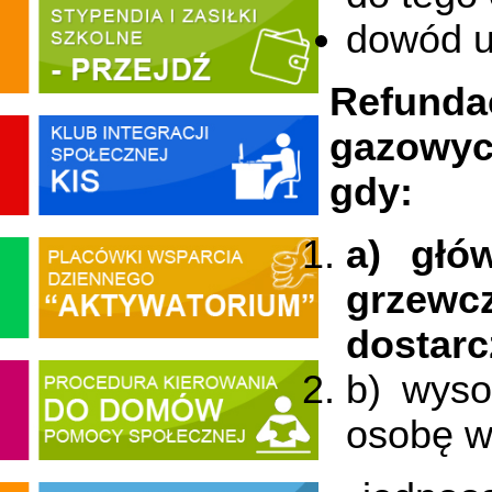
dowód ui
Refundac
gazowyc
gdy:
a) głó
grzew
dostarc
b) wyso
osobę w