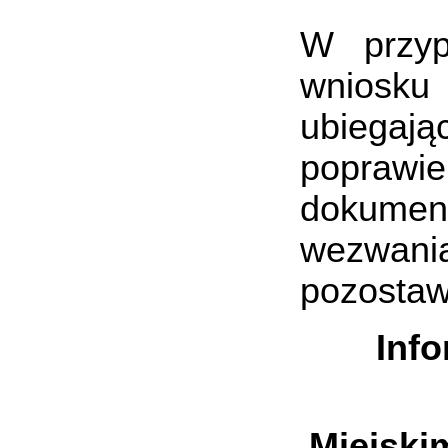
W przyp
wniosku
ubiegaj
poprawi
dokumen
wezwania
pozostaw
Info
Miejski