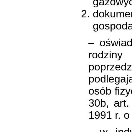
gazowyc
dokumen
gospoda
– oświa
rodzin
poprzedz
podlegaj
osób fizy
30b, art.
1991 r. 