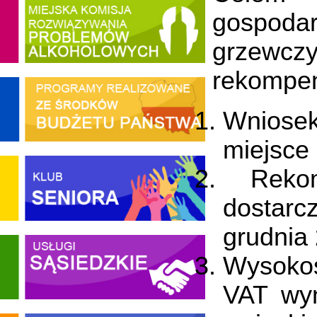
gospod
grzewcz
rekompen
Wniosek
miejsce
Rekom
dostarc
grudnia 
Wysokoś
VAT wyn