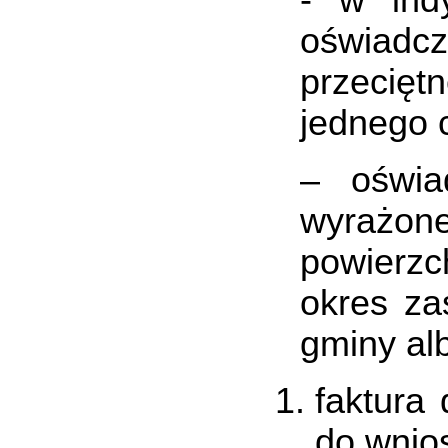
-​ w in
oświadc
przecięt
jednego 
– oświa
wyrażon
powierz
okres za
gminy alb
faktura
do wnio