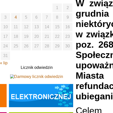
W związ
1
2
grudni
3
4
5
6
7
8
9
niektór
10
11
12
13
14
15
16
w związk
17
18
19
20
21
22
23
poz. 26
24
25
26
27
28
29
30
Społec
31
upoważni
« lip
Licznik odwiedzin
Miasta 
refunda
ubiegani
Celem 