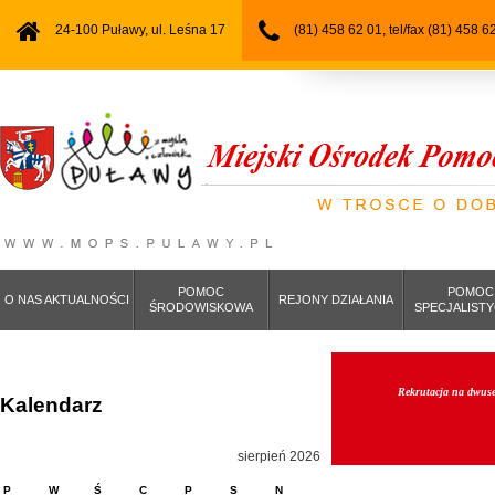
24-100 Puławy, ul. Leśna 17
(81) 458 62 01, tel/fax (81) 458 6
POMOC
POMOC
O NAS AKTUALNOŚCI
REJONY DZIAŁANIA
ŚRODOWISKOWA
SPECJALIST
Rekrutacja na dwuse
Kalendarz
sierpień 2026
P
W
Ś
C
P
S
N