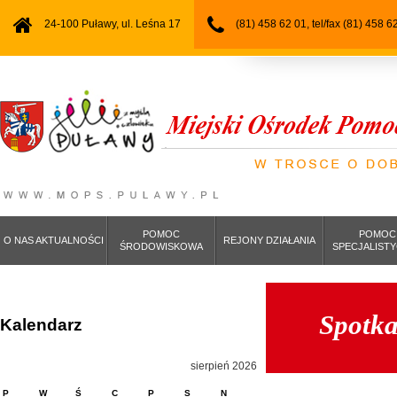
24-100 Puławy, ul. Leśna 17
(81) 458 62 01, tel/fax (81) 458 6
POMOC
POMOC
O NAS AKTUALNOŚCI
REJONY DZIAŁANIA
ŚRODOWISKOWA
SPECJALIST
Spotk
Kalendarz
sierpień 2026
P
W
Ś
C
P
S
N