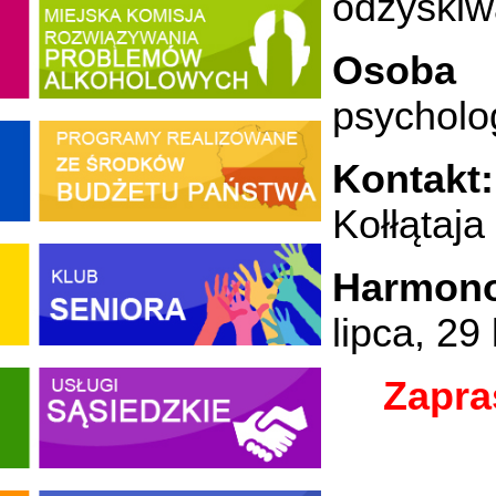
odzyskiw
Osoba
psycholo
Kontakt
Kołłątaja
Harmono
lipca, 29 
Zapra