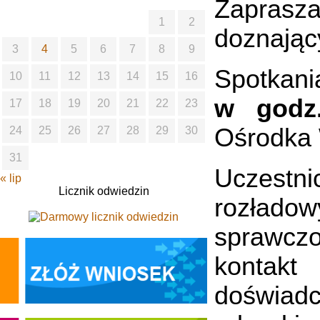
Zaprasz
1
2
doznając
3
4
5
6
7
8
9
Spotkani
10
11
12
13
14
15
16
w godz
17
18
19
20
21
22
23
Ośrodka 
24
25
26
27
28
29
30
31
Uczestni
« lip
Licznik odwiedzin
rozład
sprawczo
konta
doświad