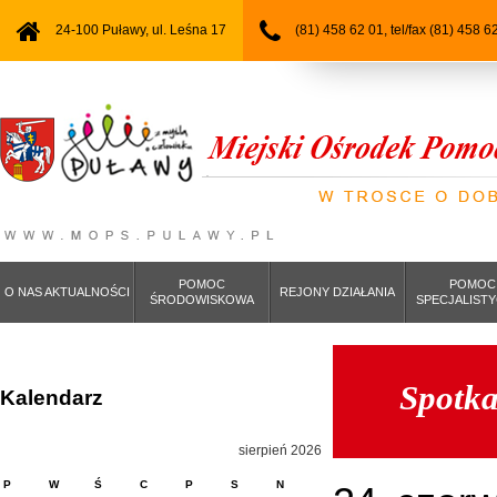
24-100 Puławy, ul. Leśna 17
(81) 458 62 01, tel/fax (81) 458 6
POMOC
POMOC
O NAS AKTUALNOŚCI
REJONY DZIAŁANIA
ŚRODOWISKOWA
SPECJALIST
Spotka
Kalendarz
sierpień 2026
P
W
Ś
C
P
S
N