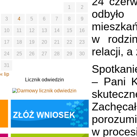
24 czerw
1
2
odbyło 
3
4
5
6
7
8
9
mieszkań
10
11
12
13
14
15
16
w rodzi
17
18
19
20
21
22
23
relacji, 
24
25
26
27
28
29
30
31
Spotkani
« lip
– Pani K
Licznik odwiedzin
skuteczne
Zachęca
porozumi
w proces