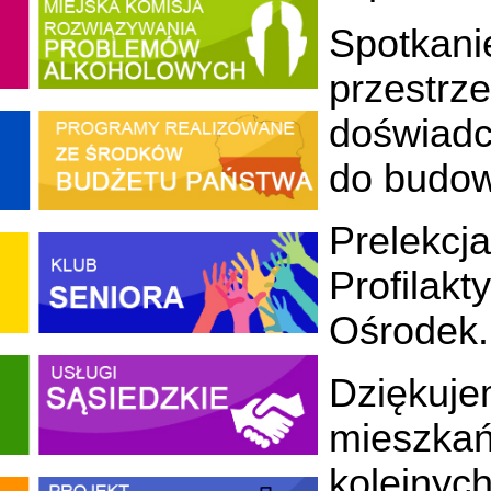
Spotkan
przestrz
doświadc
do budowa
Prelekc
Profilak
Ośrodek.
Dziękuje
mieszkań
kolejnych