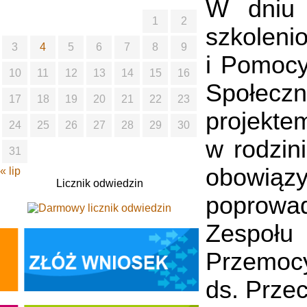
W dniu 
1
2
szkolenio
3
4
5
6
7
8
9
i Pomocy
10
11
12
13
14
15
16
Społecz
17
18
19
20
21
22
23
projekte
24
25
26
27
28
29
30
w rodzin
31
obowiąz
« lip
Licznik odwiedzin
poprowa
Zespołu 
Przemocy
ds. Prze