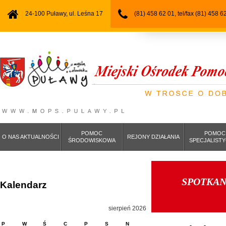
24-100 Puławy, ul. Leśna 17
(81) 458 62 01, tel/fax (81) 458 6
POMOC
POMOC
O NAS AKTUALNOŚCI
REJONY DZIAŁANIA
ŚRODOWISKOWA
SPECJALIST
SPOTKAN
Kalendarz
sierpień 2026
P
W
Ś
C
P
S
N