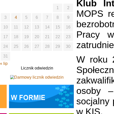
Klub Int
1
2
MOPS rea
3
4
5
6
7
8
9
bezrobo
10
11
12
13
14
15
16
Pracy w 
17
18
19
20
21
22
23
zatrudnie
24
25
26
27
28
29
30
31
W roku 2
« lip
Społec
Licznik odwiedzin
zakwalif
osoby –
socjalny 
w KIS.