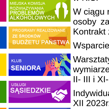
W ciągu r
osoby za
Kontrakt
Wsparcie
Warszta
wymiarze
II- III i XI
Indywidua
XII 2023