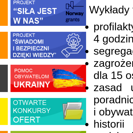
Wykłady 
profilak
4 godzin
segrega
zagroże
dla 15 o
zasad 
poradni
i obywat
histori