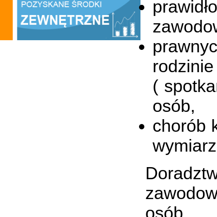
prawid
zawodow
prawny
rodzini
( spotka
osób,
chorób k
wymiarz
Doradz
zawodow
osób,