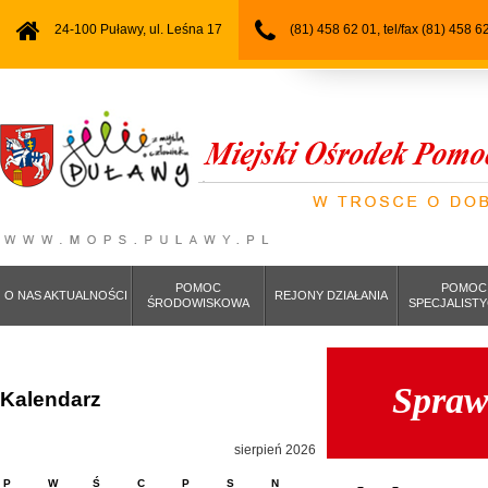
24-100 Puławy, ul. Leśna 17
(81) 458 62 01, tel/fax (81) 458 6
POMOC
POMOC
O NAS AKTUALNOŚCI
REJONY DZIAŁANIA
ŚRODOWISKOWA
SPECJALIST
Sprawo
Kalendarz
sierpień 2026
P
W
Ś
C
P
S
N