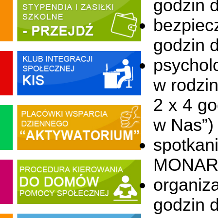
godzin d
bezpiec
godzin d
psychol
w rodzi
2 x 4 go
w Nas”) 
spotkan
MONAR w
organiz
godzin d