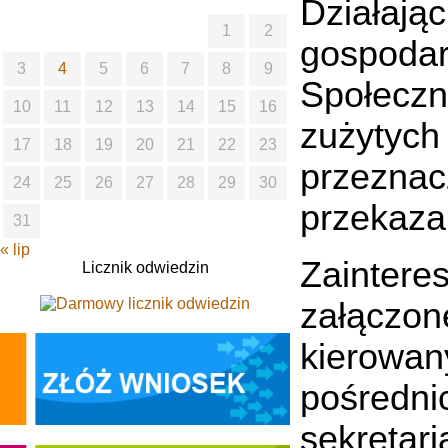
Działaj
1
2
gospoda
3
4
5
6
7
8
9
Społecz
10
11
12
13
14
15
16
zużyty
17
18
19
20
21
22
23
przezn
24
25
26
27
28
29
30
przekaza
31
« lip
Zainter
Licznik odwiedzin
załączo
kierowa
pośredn
sekretar