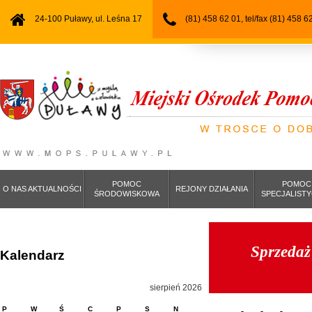
24-100 Puławy, ul. Leśna 17
(81) 458 62 01, tel/fax (81) 458 6
POMOC
POMOC
O NAS AKTUALNOŚCI
REJONY DZIAŁANIA
ŚRODOWISKOWA
SPECJALIST
Sprzedaż
Kalendarz
sierpień 2026
P
W
Ś
C
P
S
N