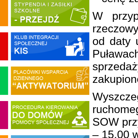
W przyp
rzeczow
od daty 
Puławac
sprzeda
zakupion
Wyszcze
ruchome
SOW przy
– 15.00 w