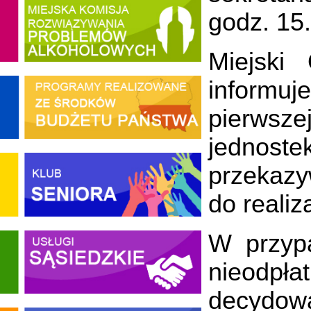
godz. 15
Miejski
informuj
pierwsz
jednos
przekazy
do realiz
W przypa
nieodpł
decydowa