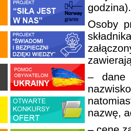
godzina).
Osoby pr
składn
załączo
zawieraj
– dane 
nazwisk
natomias
nazwę, ad
– cenę z