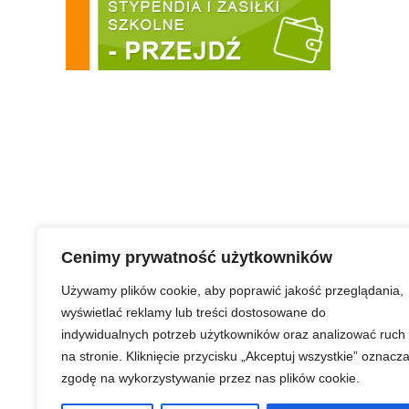
Urząd Miasta Puławy
Cenimy prywatność użytkowników
Używamy plików cookie, aby poprawić jakość przeglądania,
wyświetlać reklamy lub treści dostosowane do
indywidualnych potrzeb użytkowników oraz analizować ruch
Strona główna
Prawa autorskie
Redakcja serwisu
na stronie. Kliknięcie przycisku „Akceptuj wszystkie” oznacz
zgodę na wykorzystywanie przez nas plików cookie.
Miejski Ośrodek Pomocy Społecznej