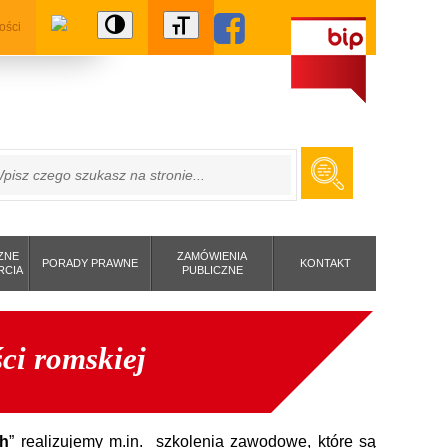
ości
ZUKAJ
ZNE
ZAMÓWIENIA
PORADY PRAWNE
KONTAKT
RCIA
PUBLICZNE
ści romskiej
ch
” realizujemy m.in. szkolenia zawodowe, które są