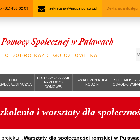
fax (81) 458 62 09
sekretariat@mops.pulawy.pl
Deklaracja dostępn
S
PRZECIWDZIAŁANIE
POMOC
ŚWIADCZENIA DLA
SPECJALISTYC
PRZEMOCY
SPECJALISTYCZNA
RODZIN
OŚRODKI WSPA
DOMOWEJ
zkolenia i warsztaty dla społeczno
 projektu
„Warsztaty dla społeczności romskiej w Puława