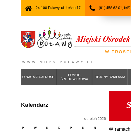
24-100 Puławy, ul. Leśna 17
(81) 458 62 01, tel/
POMOC
O NAS AKTUALNOŚCI
REJONY DZIAŁANIA
ŚRODOWISKOWA
S
Kalendarz
sierpień 2026
P
W
Ś
C
P
S
N
W ramach