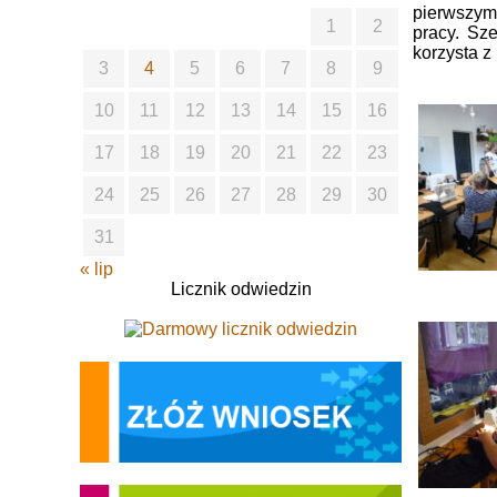
pierwszym
1
2
pracy. Sz
korzysta z
3
4
5
6
7
8
9
10
11
12
13
14
15
16
17
18
19
20
21
22
23
24
25
26
27
28
29
30
31
« lip
Licznik odwiedzin