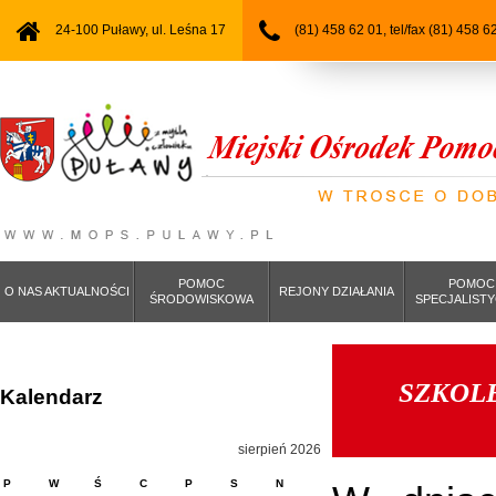
24-100 Puławy, ul. Leśna 17
(81) 458 62 01, tel/fax (81) 458 6
POMOC
POMOC
O NAS AKTUALNOŚCI
REJONY DZIAŁANIA
ŚRODOWISKOWA
SPECJALIST
SZKOL
Kalendarz
sierpień 2026
P
W
Ś
C
P
S
N