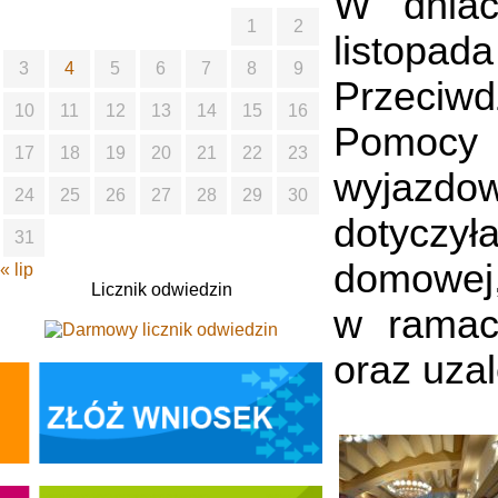
W dniac
1
2
listop
3
4
5
6
7
8
9
Przeciw
10
11
12
13
14
15
16
Pomocy 
17
18
19
20
21
22
23
wyjazdow
24
25
26
27
28
29
30
dotyczył
31
domowej,
« lip
Licznik odwiedzin
w ramach
oraz uza