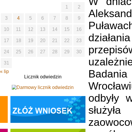
W dniac
1
2
Aleksand
3
4
5
6
7
8
9
Puławach
10
11
12
13
14
15
16
działan
17
18
19
20
21
22
23
przepisó
24
25
26
27
28
29
30
uzależni
31
Badania
« lip
Licznik odwiedzin
Wrocławi
odbyły w
służył
zaowoco