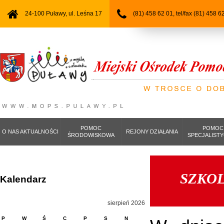
24-100 Puławy, ul. Leśna 17
(81) 458 62 01, tel/fax (81) 458 6
POMOC
POMOC
O NAS AKTUALNOŚCI
REJONY DZIAŁANIA
ŚRODOWISKOWA
SPECJALIST
SZKOL
Kalendarz
sierpień 2026
P
W
Ś
C
P
S
N