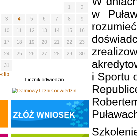
W dniach
1
2
w Puław
3
4
5
6
7
8
9
rozumieć
10
11
12
13
14
15
16
doświad
17
18
19
20
21
22
23
zrealiz
24
25
26
27
28
29
30
akredyto
31
i Sportu
« lip
Licznik odwiedzin
Republic
Robertem
Puławach
Szkoleni