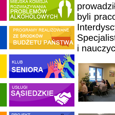
prowadził
byli prac
Interdys
Specjali
i nauczyc