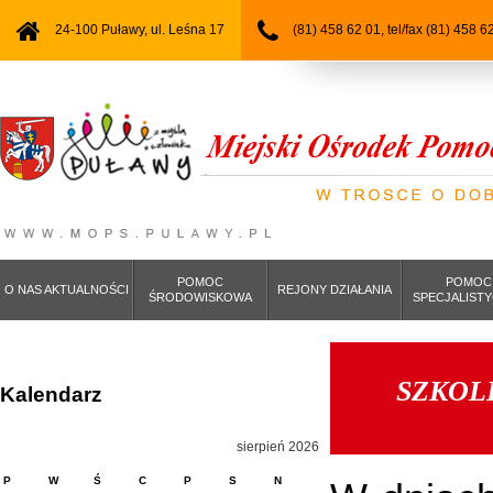
24-100 Puławy, ul. Leśna 17
(81) 458 62 01, tel/fax (81) 458 6
POMOC
POMOC
O NAS AKTUALNOŚCI
REJONY DZIAŁANIA
ŚRODOWISKOWA
SPECJALIST
SZKOL
Kalendarz
sierpień 2026
P
W
Ś
C
P
S
N