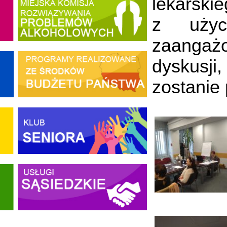
lekarski
z użyc
zaangaż
dyskusji
zostanie