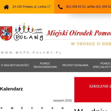
24-100 Puławy, ul. Leśna 17
(81) 458 62 01, tel/fax (81) 458 6
POMOC
POMOC
O NAS AKTUALNOŚCI
REJONY DZIAŁANIA
ŚRODOWISKOWA
SPECJALIST
SZKOLENIE 
Kalendarz
sierpień 2026
P
W
Ś
C
P
S
N