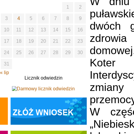
W dniu 
1
2
puławski
3
4
5
6
7
8
9
dwóch g
10
11
12
13
14
15
16
zdrowia
17
18
19
20
21
22
23
domowej.
24
25
26
27
28
29
30
Koter
31
Interdys
« lip
Licznik odwiedzin
zmiany 
przemocy
W częśc
„Niebies