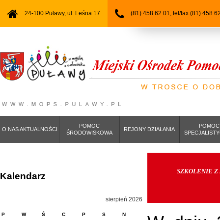
24-100 Puławy, ul. Leśna 17
(81) 458 62 01, tel/fax (81) 458 6
POMOC
POMOC
O NAS AKTUALNOŚCI
REJONY DZIAŁANIA
ŚRODOWISKOWA
SPECJALIST
SZKOLENIE Z
Kalendarz
sierpień 2026
P
W
Ś
C
P
S
N