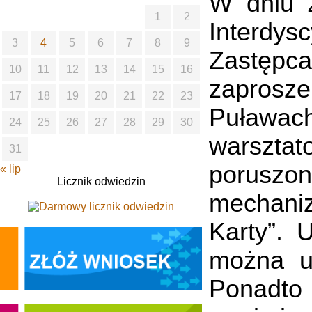
W dniu 2
1
2
Interdys
3
4
5
6
7
8
9
Zastępc
10
11
12
13
14
15
16
zaprosze
17
18
19
20
21
22
23
Puławach
24
25
26
27
28
29
30
warsztat
31
poruszon
« lip
Licznik odwiedzin
mechaniz
Karty”. 
można u
Ponadto 