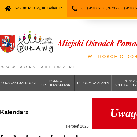
24-100 Puławy, ul. Leśna 17
(81) 458 62 01, tel/fax (81) 458 6
POMOC
POMOC
O NAS AKTUALNOŚCI
REJONY DZIAŁANIA
ŚRODOWISKOWA
SPECJALIST
Uwaga
Kalendarz
sierpień 2026
P
W
Ś
C
P
S
N