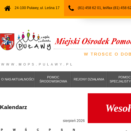
24-100 Puławy, ul. Leśna 17
(81) 458 62 01, tel/fax (81) 458 6
POMOC
POMOC
O NAS AKTUALNOŚCI
REJONY DZIAŁANIA
ŚRODOWISKOWA
SPECJALIST
Wesoł
Kalendarz
sierpień 2026
P
W
Ś
C
P
S
N