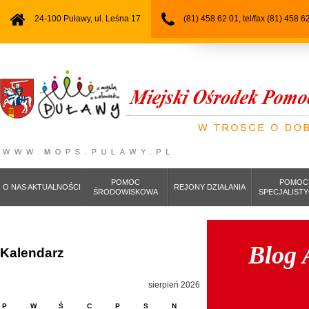
24-100 Puławy, ul. Leśna 17
(81) 458 62 01, tel/fax (81) 458 6
POMOC
POMOC
O NAS AKTUALNOŚCI
REJONY DZIAŁANIA
ŚRODOWISKOWA
SPECJALIST
Blog 
Kalendarz
sierpień 2026
P
W
Ś
C
P
S
N