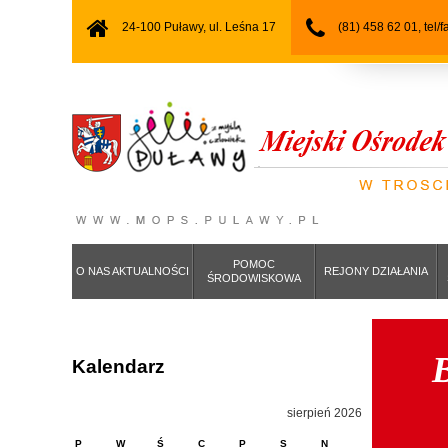
24-100 Puławy, ul. Leśna 17
(81) 458 62 01, tel/
POMOC
O NAS AKTUALNOŚCI
REJONY DZIAŁANIA
ŚRODOWISKOWA
B
Kalendarz
sierpień 2026
P
W
Ś
C
P
S
N