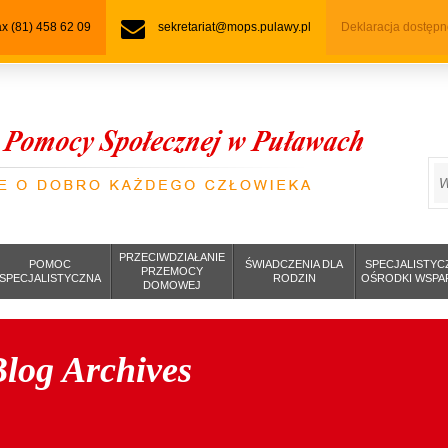
fax (81) 458 62 09
sekretariat@mops.pulawy.pl
Deklaracja dostępn
S
PRZECIWDZIAŁANIE
POMOC
ŚWIADCZENIA DLA
SPECJALISTYC
PRZEMOCY
SPECJALISTYCZNA
RODZIN
OŚRODKI WSPA
DOMOWEJ
log Archives