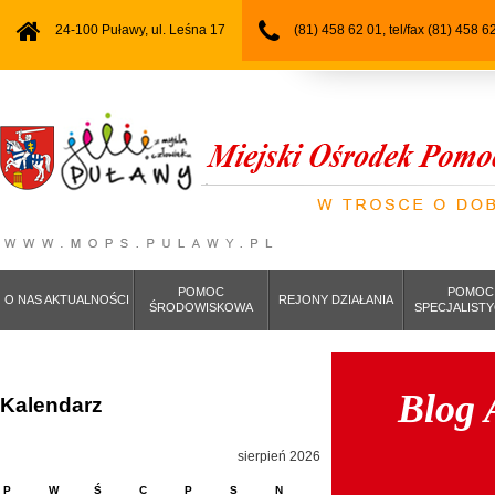
24-100 Puławy, ul. Leśna 17
(81) 458 62 01, tel/fax (81) 458 6
POMOC
POMOC
O NAS AKTUALNOŚCI
REJONY DZIAŁANIA
ŚRODOWISKOWA
SPECJALIST
Blog 
Kalendarz
sierpień 2026
P
W
Ś
C
P
S
N