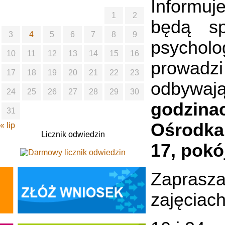
Informuj
1
2
będą sp
3
4
5
6
7
8
9
psycholo
10
11
12
13
14
15
16
prowadz
17
18
19
20
21
22
23
odbywa
24
25
26
27
28
29
30
godzina
31
Ośrodka
« lip
Licznik odwiedzin
17, pokój
Zapras
zajęciac