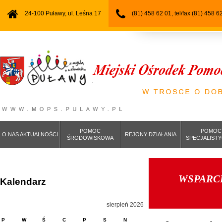
24-100 Puławy, ul. Leśna 17
(81) 458 62 01, tel/fax (81) 458 6
POMOC
POMOC
O NAS AKTUALNOŚCI
REJONY DZIAŁANIA
ŚRODOWISKOWA
SPECJALIST
WSPARC
Kalendarz
sierpień 2026
P
W
Ś
C
P
S
N