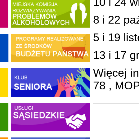
10 i 24 w
8 i 22 pa
5 i 19 li
13 i 17 g
Więcej i
78 , MOP