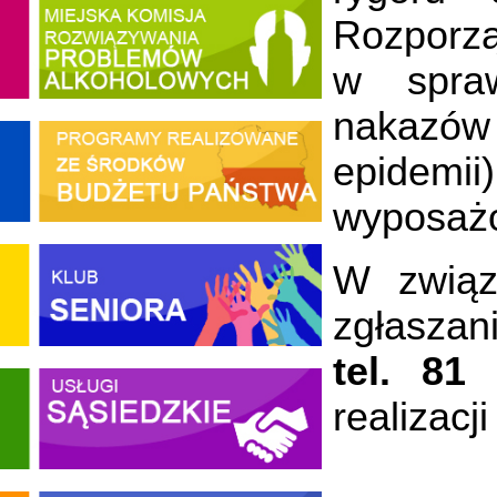
Rozporzą
w spraw
nakazów
epidemii
wyposaż
W związ
zgłasza
tel.
81
realizacji