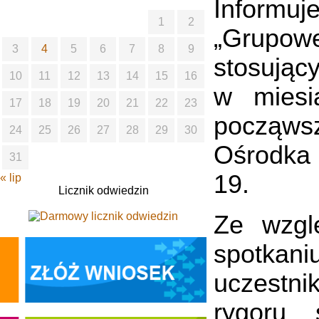
Informu
1
2
„Grupow
3
4
5
6
7
8
9
stosując
10
11
12
13
14
15
16
w mies
17
18
19
20
21
22
23
począwsz
24
25
26
27
28
29
30
Ośrodka 
31
19.
« lip
Licznik odwiedzin
Ze wzgl
spotkani
uczestn
rygoru 