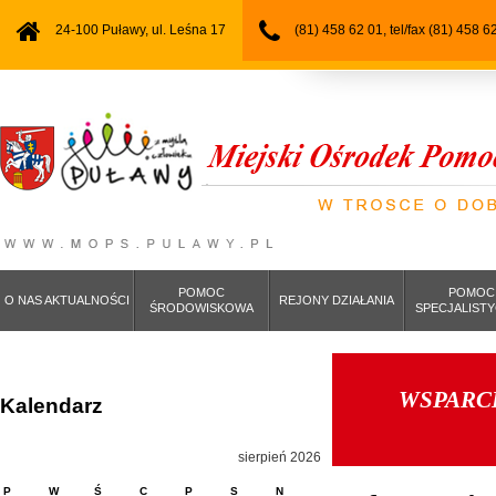
24-100 Puławy, ul. Leśna 17
(81) 458 62 01, tel/fax (81) 458 6
POMOC
POMOC
O NAS AKTUALNOŚCI
REJONY DZIAŁANIA
ŚRODOWISKOWA
SPECJALIST
WSPARC
Kalendarz
sierpień 2026
P
W
Ś
C
P
S
N