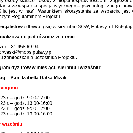
y osoby starsze i osoby z niepełnosprawnościami, zagrożone
tania ze wsparcia specjalistycznego – psychologicznego, praw
„Siła jest w nas”. Warunkiem skorzystania ze wsparcia jes
ącym Regulaminem Projektu.
ecjalistów
odbywają się w siedzibie SOW, Puławy, ul. Kołłątaja
realizowane jest również w formie:
cznej: 81 458 69 94
norweski@mops.pulawy.pl
u zamieszkania uczestnika Projektu.
am dyżurów w miesiącu sierpniu i wrześniu:
og – Pani Izabella Gałka Mizak
sierpniu:
23 r. – godz. 9:00-12:00
23 r. – godz. 13:00-16:00
23 r. – godz. 9:00-12:00
23 r. – godz. 13:00-16:00
 wrześniu: