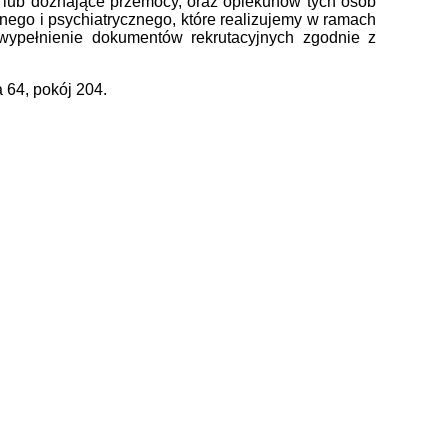
 lub doznające przemocy, oraz opiekunów tych osób
nego i psychiatrycznego, które realizujemy w ramach
t wypełnienie dokumentów rekrutacyjnych zgodnie z
 64, pokój 204.