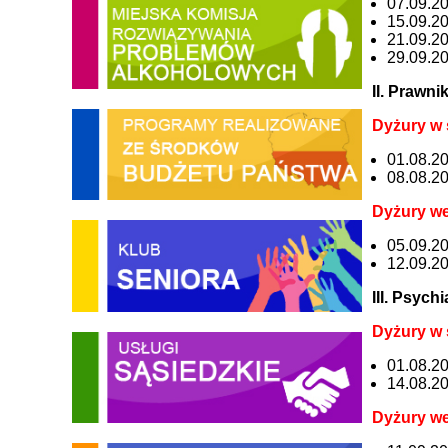
07.09.20
15.09.20
21.09.20
29.09.20
II. Prawni
Dyżury w 
01.08.20
08.08.20
Dyżury we
05.09.20
12.09.20
III. Psych
Dyżury w 
01.08.20
14.08.20
Dyżury we