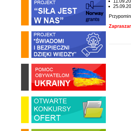
11.09.20
25.09.20
Przypomina
Zapraszam