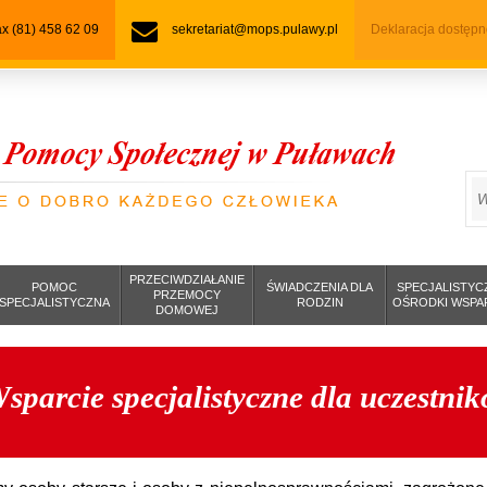
fax (81) 458 62 09
sekretariat@mops.pulawy.pl
Deklaracja dostępn
S
PRZECIWDZIAŁANIE
POMOC
ŚWIADCZENIA DLA
SPECJALISTYC
PRZEMOCY
SPECJALISTYCZNA
RODZIN
OŚRODKI WSPA
DOMOWEJ
sparcie specjalistyczne dla uczestni