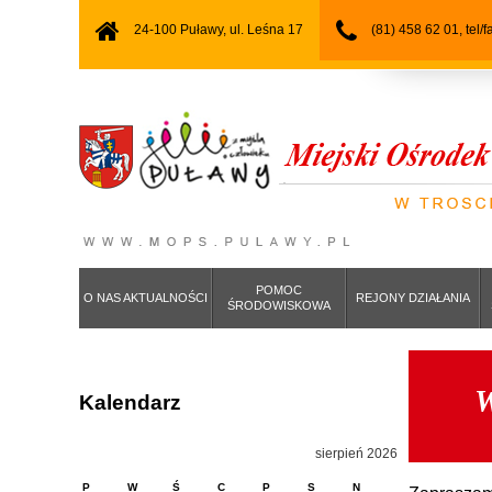
24-100 Puławy, ul. Leśna 17
(81) 458 62 01, tel/
POMOC
O NAS AKTUALNOŚCI
REJONY DZIAŁANIA
ŚRODOWISKOWA
W
Kalendarz
sierpień 2026
P
W
Ś
C
P
S
N