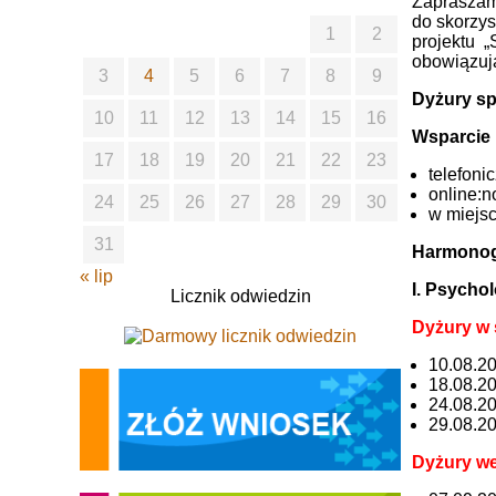
Zapraszam
do skorzys
1
2
projektu 
obowiązuj
3
4
5
6
7
8
9
Dyżury sp
10
11
12
13
14
15
16
Wsparcie 
17
18
19
20
21
22
23
telefoni
online:
24
25
26
27
28
29
30
w miejsc
31
Harmonogr
« lip
I. Psychol
Licznik odwiedzin
Dyżury w 
10.08.20
18.08.20
24.08.20
29.08.20
Dyżury we