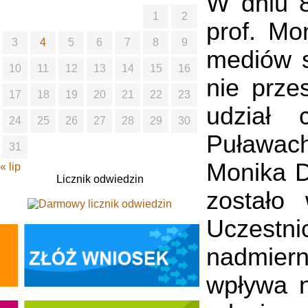
W dniu 8
1
2
prof. Mon
3
4
5
6
7
8
9
mediów s
10
11
12
13
14
15
16
nie prze
17
18
19
20
21
22
23
udział 
24
25
26
27
28
29
30
Puławac
31
Monika D
« lip
Licznik odwiedzin
zostało
Uczestni
nadmier
wpływa n