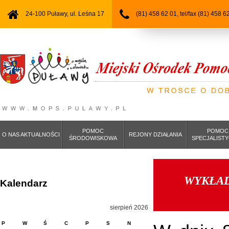
24-100 Puławy, ul. Leśna 17
(81) 458 62 01, tel/fax (81) 458 6
POMOC
POMOC
O NAS AKTUALNOŚCI
REJONY DZIAŁANIA
ŚRODOWISKOWA
SPECJALIST
WYKŁAD
Kalendarz
sierpień 2026
P
W
Ś
C
P
S
N