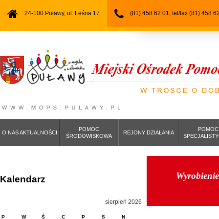
24-100 Puławy, ul. Leśna 17
(81) 458 62 01, tel/fax (81) 458 6
POMOC
POMOC
O NAS AKTUALNOŚCI
REJONY DZIAŁANIA
ŚRODOWISKOWA
SPECJALIST
Wyrobieni
Kalendarz
sierpień 2026
P
W
Ś
C
P
S
N