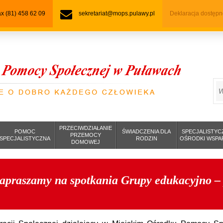
fax (81) 458 62 09
sekretariat@mops.pulawy.pl
Deklaracja dostępn
S
PRZECIWDZIAŁANIE
POMOC
ŚWIADCZENIA DLA
SPECJALISTYC
PRZEMOCY
SPECJALISTYCZNA
RODZIN
OŚRODKI WSPA
DOMOWEJ
apraszamy na spotkania Grupy edukacyjno – 