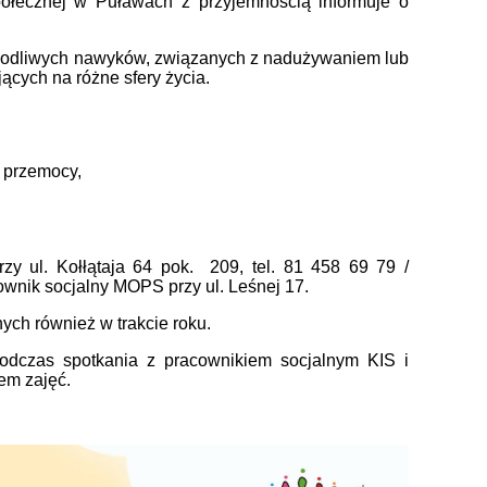
połecznej w Puławach z przyjemnością informuje o
zkodliwych nawyków, związanych z nadużywaniem lub
cych na różne sfery życia.
a przemocy,
y ul. Kołłątaja 64 pok. 209, tel. 81 458 69 79 /
wnik socjalny MOPS przy ul. Leśnej 17.
ych również w trakcie roku.
podczas spotkania z pracownikiem socjalnym KIS i
em zajęć.