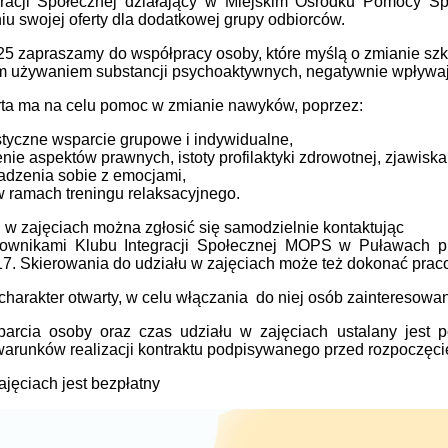
gracji Społecznej działający w Miejskim Ośrodku Pomocy S
iu swojej oferty dla dodatkowej grupy odbiorców.
25 zapraszamy do współpracy osoby, które myślą o zmianie s
m używaniem substancji psychoaktywnych, negatywnie wpływają
rta ma na celu pomoc w zmianie nawyków, poprzez:
styczne wsparcie grupowe i indywidualne,
enie aspektów prawnych, istoty profilaktyki zdrowotnej, zjawisk
radzenia sobie z emocjami,
 ramach treningu relaksacyjnego.
 w zajęciach można zgłosić się samodzielnie kontaktując
cownikami Klubu Integracji Społecznej MOPS w Puławach prz
7. Skierowania do udziału w zajęciach może też dokonać praco
harakter otwarty, w celu włączania do niej osób zainteresowan
arcia osoby oraz czas udziału w zajęciach ustalany jest 
warunków realizacji kontraktu podpisywanego przed rozpoczęci
ajęciach jest bezpłatny