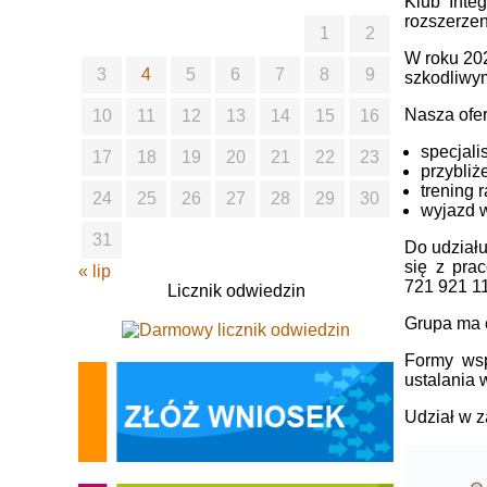
Klub Inte
rozszerzen
1
2
W roku 20
3
4
5
6
7
8
9
szkodliwy
Nasza ofe
10
11
12
13
14
15
16
specjali
17
18
19
20
21
22
23
przybliż
trening 
24
25
26
27
28
29
30
wyjazd w
31
Do udziału
się z pra
« lip
721 921 11
Licznik odwiedzin
Grupa ma c
Formy wsp
ustalania 
Udział w z