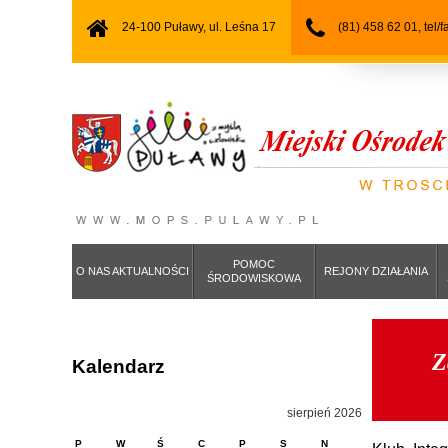
24-100 Puławy, ul. Leśna 17
(81) 458 62 01, tel/
POMOC
O NAS AKTUALNOŚCI
REJONY DZIAŁANIA
ŚRODOWISKOWA
Z
Kalendarz
sierpień 2026
P
W
Ś
C
P
S
N