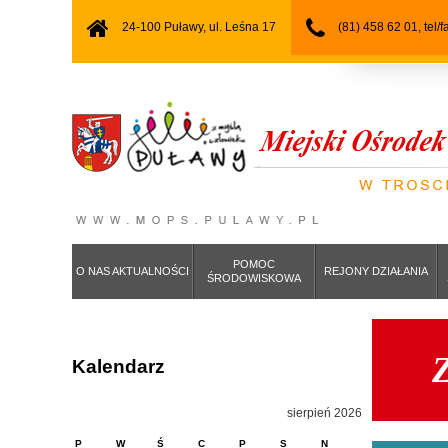
24-100 Puławy, ul. Leśna 17
(81) 458 62 01, tel/
POMOC
O NAS AKTUALNOŚCI
REJONY DZIAŁANIA
ŚRODOWISKOWA
Z
Kalendarz
sierpień 2026
P
W
Ś
C
P
S
N