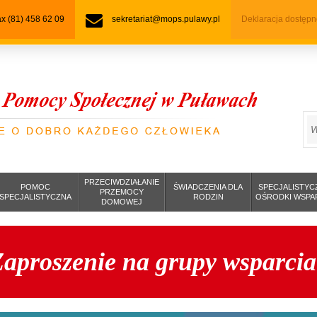
fax (81) 458 62 09
sekretariat@mops.pulawy.pl
Deklaracja dostępn
S
PRZECIWDZIAŁANIE
POMOC
ŚWIADCZENIA DLA
SPECJALISTYC
PRZEMOCY
SPECJALISTYCZNA
RODZIN
OŚRODKI WSPA
DOMOWEJ
aproszenie na grupy wsparcia