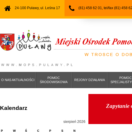
24-100 Puławy, ul. Leśna 17
(81) 458 62 01, tel/fax (81) 458 6
POMOC
POMOC
O NAS AKTUALNOŚCI
REJONY DZIAŁANIA
ŚRODOWISKOWA
SPECJALIST
Zapytanie 
Kalendarz
sierpień 2026
P
W
Ś
C
P
S
N