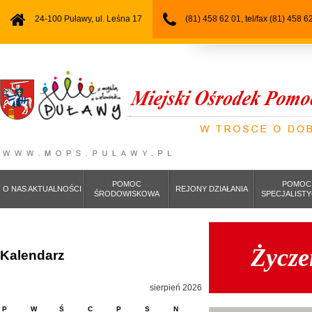
24-100 Puławy, ul. Leśna 17
(81) 458 62 01, tel/fax (81) 458 6
POMOC
POMOC
O NAS AKTUALNOŚCI
REJONY DZIAŁANIA
ŚRODOWISKOWA
SPECJALIST
Życze
Kalendarz
sierpień 2026
P
W
Ś
C
P
S
N