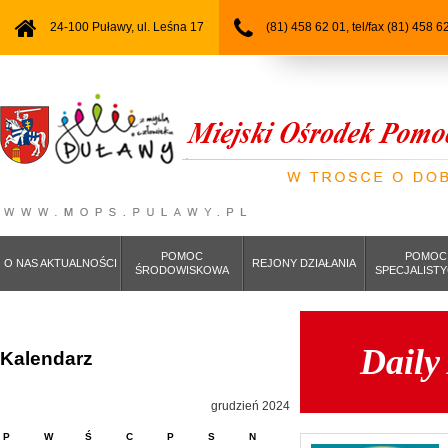
24-100 Puławy, ul. Leśna 17
(81) 458 62 01, tel/fax (81) 458 6
POMOC
POMOC
O NAS AKTUALNOŚCI
REJONY DZIAŁANIA
ŚRODOWISKOWA
SPECJALIST
Daily
Kalendarz
grudzień 2024
P
W
Ś
C
P
S
N