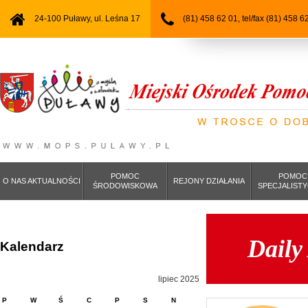
24-100 Puławy, ul. Leśna 17
(81) 458 62 01, tel/fax (81) 458 6
POMOC
POMOC
O NAS AKTUALNOŚCI
REJONY DZIAŁANIA
ŚRODOWISKOWA
SPECJALIST
Daily
Kalendarz
lipiec 2025
P
W
Ś
C
P
S
N